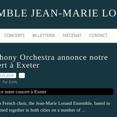
MBLE JEAN-MARIE L
CONCERTS
BILLETTERIE
MÉCÉNAT
CONTACT
hony Orchestra annonce notre
rt à Exeter
5.01.2019
…
Par EJML
a French choir, the Jean-Marie Lorand Ensemble, based in
med together in both cities on a number of ...